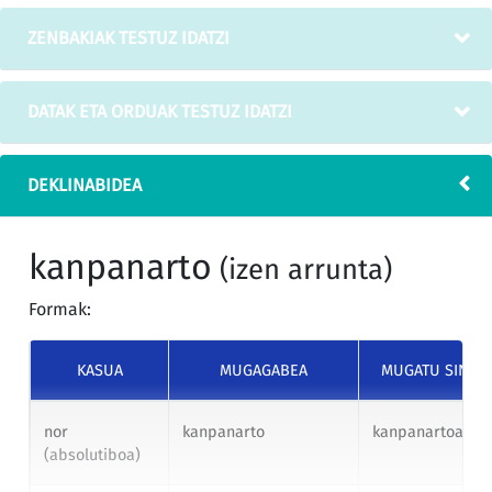
ZENBAKIAK TESTUZ IDATZI
DATAK ETA ORDUAK TESTUZ IDATZI
DEKLINABIDEA
kanpanarto
(izen arrunta)
Formak:
KASUA
MUGAGABEA
MUGATU SINGU
nor
kanpanarto
kanpanartoa
(absolutiboa)