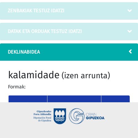
ZENBAKIAK TESTUZ IDATZI
DATAK ETA ORDUAK TESTUZ IDATZI
DEKLINABIDEA
kalamidade
(izen arrunta)
Formak:
KASUA
MUGAGABEA
MUGATU SING
nor
kalamidade
kalamidadea
(absolutiboa)