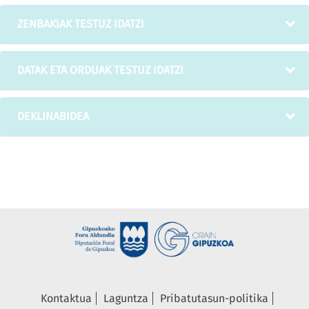
ZENBAKIAK TESTUZ IDATZI
DATAK ETA ORDUAK TESTUZ IDATZI
DEKLINABIDEA
Kontaktua
Laguntza
Pribatutasun-politika