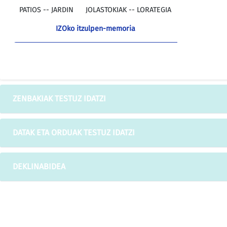
PATIOS -- JARDIN
JOLASTOKIAK -- LORATEGIA
IZOko itzulpen-memoria
ZENBAKIAK TESTUZ IDATZI
DATAK ETA ORDUAK TESTUZ IDATZI
DEKLINABIDEA