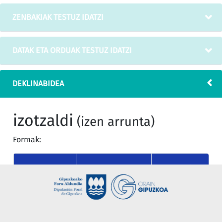
ZENBAKIAK TESTUZ IDATZI
DATAK ETA ORDUAK TESTUZ IDATZI
DEKLINABIDEA
izotzaldi
(izen arrunta)
Formak:
MUGATU
KASUA
MUGAGABEA
SINGULARRA
nor
izotzaldi
izotzaldia
(absolutiboa)