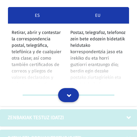
ES
EU
Retirar, abrir y contestar
Postaz, telegrafoz, telefonoz
la correspondencia
zein bete edozein bidetatik
postal, telegráfica,
heldutako
telefónica y de cualquier
korrespondentzia jaso eta
otra clase; así como
irekiko du eta horri
también certificados de
guztiorri erantzungo dio;
correos y pliegos de
berdin egin dezake
valores declarados y
postako ziurtagiriekin eta
todo genero de giros y
aitortutako balioen
envíos postales;
orriekin, baita postako
igualmente, retirar de las
igorpen eta bidalketekin
estaciones ferroviarias,
ere; hala egin lezake
aduanas, de los muelles
sozietatearen izenean
de cualquier puerto, y de
datozen paketeak, fardelak
ZENBAKIAK TESTUZ IDATZI
agencias de transporte
eta gainerako gauzak tren-
los paquetes, bultos y
geltokietatik, aduanetatik,
demás objetos
itsas portuetako kaietatik