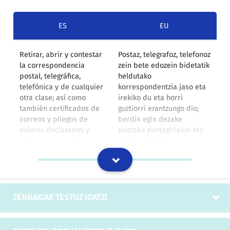
ES
EU
Retirar, abrir y contestar
Postaz, telegrafoz, telefonoz
la correspondencia
zein bete edozein bidetatik
postal, telegráfica,
heldutako
telefónica y de cualquier
korrespondentzia jaso eta
otra clase; así como
irekiko du eta horri
también certificados de
guztiorri erantzungo dio;
correos y pliegos de
berdin egin dezake
valores declarados y
postako ziurtagiriekin eta
todo genero de giros y
aitortutako balioen
envíos postales;
orriekin, baita postako
igualmente, retirar de las
igorpen eta bidalketekin
estaciones ferroviarias,
ere; hala egin lezake
aduanas, de los muelles
sozietatearen izenean
de cualquier puerto, y de
datozen paketeak, fardelak
ZENBAKIAK TESTUZ IDATZI
agencias de transporte
eta gainerako gauzak tren-
los paquetes, bultos y
geltokietatik, aduanetatik,
demás objetos
itsas portuetako kaietatik