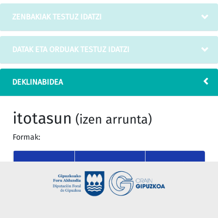
ZENBAKIAK TESTUZ IDATZI
DATAK ETA ORDUAK TESTUZ IDATZI
DEKLINABIDEA
itotasun
(izen arrunta)
Formak:
MUGATU
KASUA
MUGAGABEA
SINGULARRA
nor
itotasun
itotasuna
(absolutiboa)