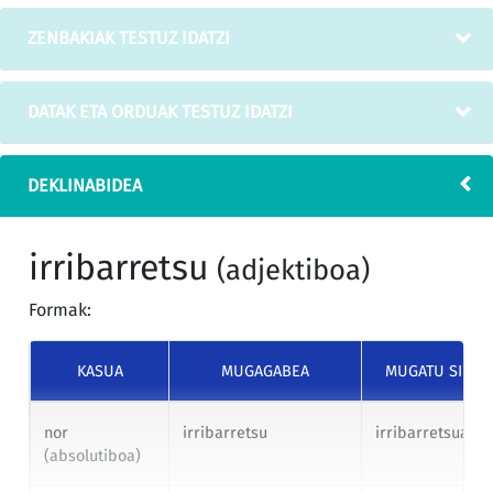
ZENBAKIAK TESTUZ IDATZI
DATAK ETA ORDUAK TESTUZ IDATZI
DEKLINABIDEA
irribarretsu
(adjektiboa)
Formak:
KASUA
MUGAGABEA
MUGATU SING
nor
irribarretsu
irribarretsua
(absolutiboa)