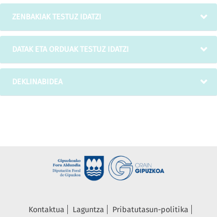
ZENBAKIAK TESTUZ IDATZI
DATAK ETA ORDUAK TESTUZ IDATZI
DEKLINABIDEA
Kontaktua
Laguntza
Pribatutasun-politika