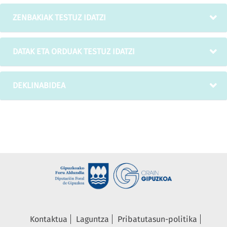
ZENBAKIAK TESTUZ IDATZI
DATAK ETA ORDUAK TESTUZ IDATZI
DEKLINABIDEA
Kontaktua
Laguntza
Pribatutasun-politika