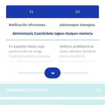
ES
EU
Notificación infructuosa.
Jakinarazpen hutsegina.
Administrazio Zuzenbideko legeen itzulpen-memoria
En aquellas obras cuya
Helburu praktikorik ez
perduración no tenga
duten obretan, besteak
finalidad práctica como las
beste emaitzarik
de sondeos y prospecciones
gabeko zundaketan eta
que hayan resultado
prospekzioetan edo
infructuosas o que por su
obren izaera delaeta
naturaleza exijan trabajos
kontserbazio hutsa
que excedan el concepto de
baino gehiago eskatzen
mera conservación como los
dutenetan besteak
ZENBAKIAK TESTUZ IDATZI
de dragados no se exigirá
beste dragatuetan, ez
plazo de garantía.
da bermeeperik
eskatuko.