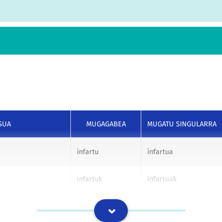
SUA
MUGAGABEA
MUGATU SINGULARRA
infartu
infartua
infartuk
infartuak
infarturi
infartuari