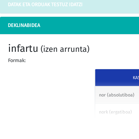
DATAK ETA ORDUAK TESTUZ IDATZI
DEKLINABIDEA
infartu
(izen arrunta)
Formak:
KA
nor (absolutiboa)
nork (ergatiboa)
nori (datiboa)