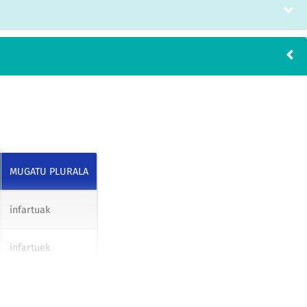
MUGATU PLURALA
infartuak
infartuek
infartuei