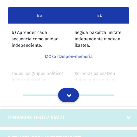
ES
EU
b) Aprender cada
Segida bakoitza unitate
secuencia como unidad
independente moduan
independiente.
ikastea.
IZOko itzulpen-memoria
Todos los grupos políticos
Korporazioa osatzen
integrantes de la
duten talde politiko
Corporación, únicamente en
guztiek, alkatea
aquellos casos en que el
independentea den
Alcalde sea independiente.
kasuetan bakarrik.
IZOko itzulpen-memoria
ZENBAKIAK TESTUZ IDATZI
Independientes.
Independenteak dira.