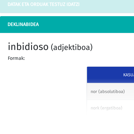
DATAK ETA ORDUAK TESTUZ IDATZI
DEKLINABIDEA
inbidioso
(adjektiboa)
Formak:
KASU
nor (absolutiboa)
nork (ergatiboa)
nori (datiboa)