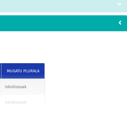
MUGATU PLURALA
inbidiosoak
inbidiosoek
inbidiosoei