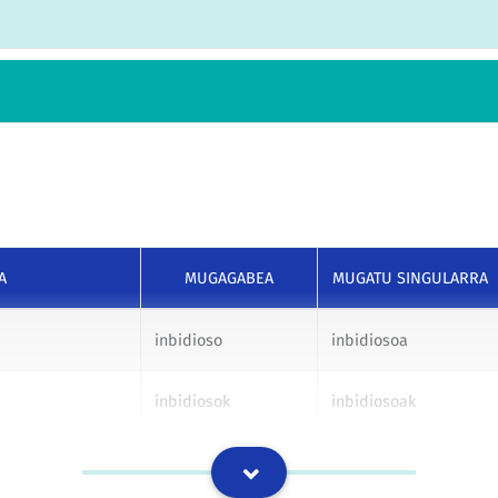
A
MUGAGABEA
MUGATU SINGULARRA
inbidioso
inbidiosoa
inbidiosok
inbidiosoak
inbidiosori
inbidiosoari