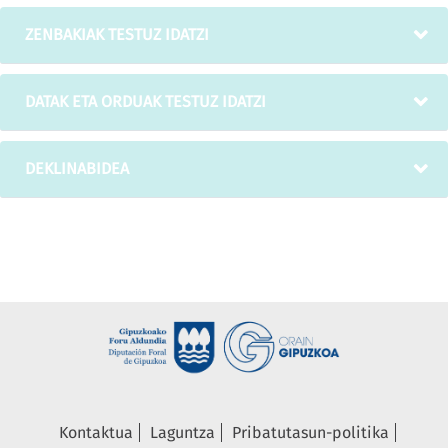
ZENBAKIAK TESTUZ IDATZI
DATAK ETA ORDUAK TESTUZ IDATZI
DEKLINABIDEA
Kontaktua
Laguntza
Pribatutasun-politika