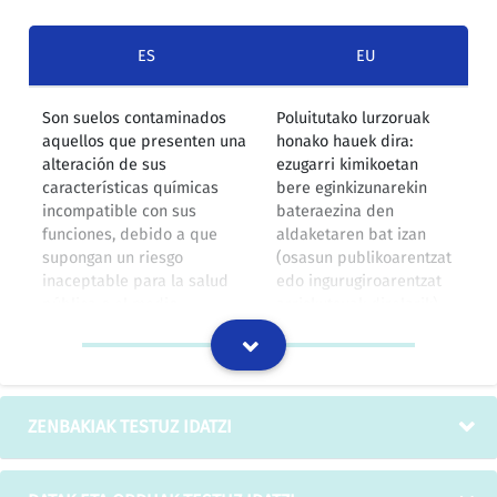
ES
EU
Son suelos contaminados
Poluitutako lurzoruak
aquellos que presenten una
honako hauek dira:
alteración de sus
ezugarri kimikoetan
características químicas
bere eginkizunarekin
incompatible con sus
bateraezina den
funciones, debido a que
aldaketaren bat izan
supongan un riesgo
(osasun publikoarentzat
inaceptable para la salud
edo ingurugiroarentzat
pública o el medio
arriskutsuak direlarik)
ambiente, y así sean
eta Euskal Autonomia
declarados por el órgano
Erkidegoko ingurugiro-
ambiental de la Comunidad
organoak horrela
Autónoma del País Vasco.
deklaratu dituenak.
ZENBAKIAK TESTUZ IDATZI
IZOko itzulpen-memoria