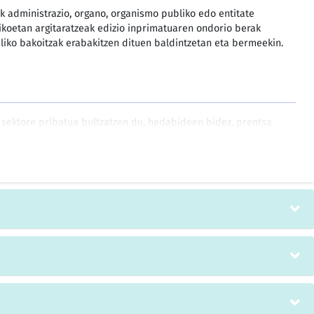
ak administrazio, organo, organismo publiko edo entitate
ikoetan argitaratzeak edizio inprimatuaren ondorio berak
bliko bakoitzak erabakitzen dituen baldintzetan eta bermeekin.
a sektore pribatua bultzatzen du, hedabideen bidez, prentsa
 Internet eta komunikabideak ere horien artean direla, eta
 bide elektronikoak, Internet eta publizitatea alboan utzi
en independentzia eta nazio, erregio eta nazioarte mailako
iak, borondatezko jokabide kodea eta autoarauketa neurriak
estaketa susta dezatela ondorengoa lortzera zuzenduak:
pen-memoria
erako eskubidea izango dute; eskubide horrek bere baitara
rmazioa eta ideiak bilatu, jaso eta zabaltzeko askatasuna,
z, idatziz edo inprimatuta, modu artistikoan edo haurrek
de baliatuta.