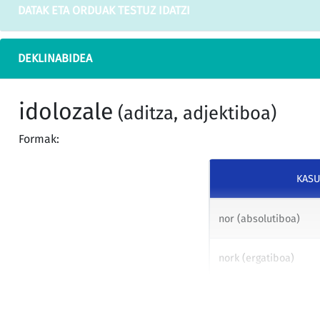
DATAK ETA ORDUAK TESTUZ IDATZI
DEKLINABIDEA
idolozale
(aditza, adjektiboa)
Formak:
KAS
nor (absolutiboa)
nork (ergatiboa)
nori (datiboa)