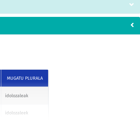
MUGATU PLURALA
idolozaleak
idolozaleek
idolozaleei