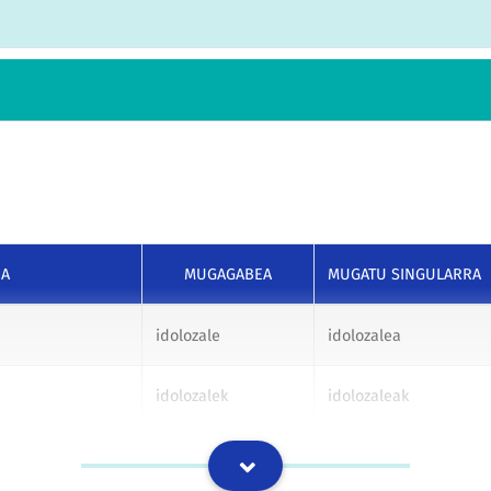
UA
MUGAGABEA
MUGATU SINGULARRA
idolozale
idolozalea
idolozalek
idolozaleak
idolozaleri
idolozaleari