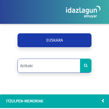
EUSKARA
ITZULPEN-MEMORIAK