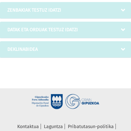
ZENBAKIAK TESTUZ IDATZI
DATAK ETA ORDUAK TESTUZ IDATZI
DEKLINABIDEA
Kontaktua
Laguntza
Pribatutasun-politika