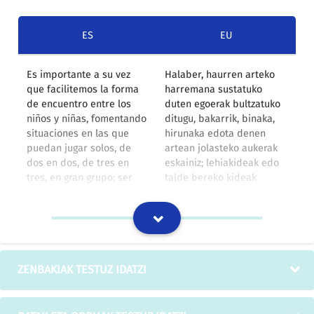
ES
EU
Es importante a su vez
Halaber, haurren arteko
que facilitemos la forma
harremana sustatuko
de encuentro entre los
duten egoerak bultzatuko
niños y niñas, fomentando
ditugu, bakarrik, binaka,
situaciones en las que
hirunaka edota denen
puedan jugar solos, de
artean jolasteko aukerak
dos en dos, de tres en
eskainiz; lehiakideak edo
tres, en gran grupo; ser
talde bereko kideak
contrarios o ser
izateko aukera emanaz
compañeros, y, hasta en
edota, batzuetan, biak
ocasiones, ser las dos
batera izateko aukera ere
cosas a la vez.
emanaz.
IZOko itzulpen-memoria
ZENBAKIAK TESTUZ IDATZI