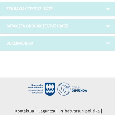
ZENBAKIAK TESTUZ IDATZI
DATAK ETA ORDUAK TESTUZ IDATZI
DEKLINABIDEA
Kontaktua
Laguntza
Pribatutasun-politika