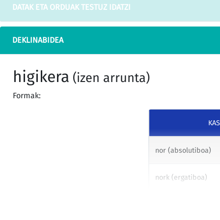
DATAK ETA ORDUAK TESTUZ IDATZI
DEKLINABIDEA
higikera
(izen arrunta)
Formak:
KA
nor (absolutiboa)
nork (ergatiboa)
nori (datiboa)