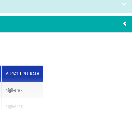
MUGATU PLURALA
higikerak
higikerek
higikerei