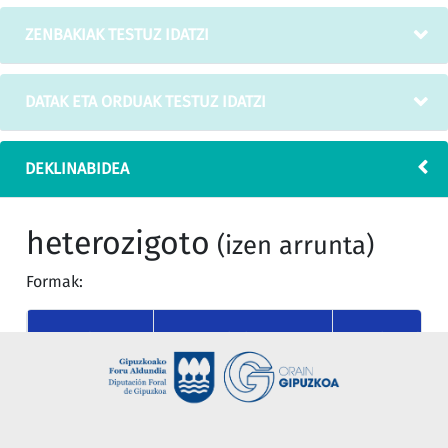
ZENBAKIAK TESTUZ IDATZI
DATAK ETA ORDUAK TESTUZ IDATZI
DEKLINABIDEA
heterozigoto
(izen arrunta)
Formak:
KASUA
MUGAGABEA
MUGATU SING
nor
heterozigoto
heterozigotoa
(absolutiboa)