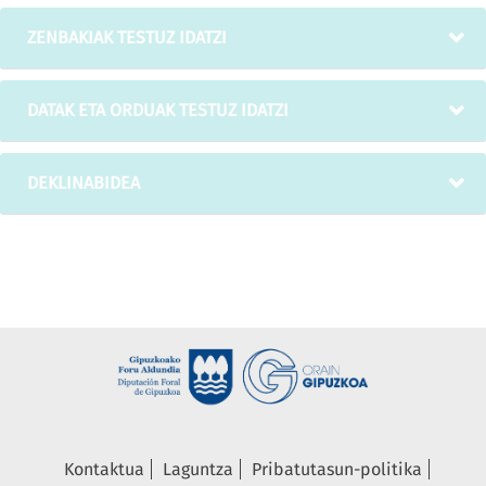
ZENBAKIAK TESTUZ IDATZI
DATAK ETA ORDUAK TESTUZ IDATZI
DEKLINABIDEA
Kontaktua
Laguntza
Pribatutasun-politika