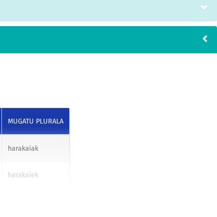
MUGATU PLURALA
harakaiak
harakaiek
harakaiei