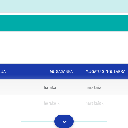
SUA
MUGAGABEA
MUGATU SINGULARRA
harakai
harakaia
harakaik
harakaiak
harakairi
harakaiari