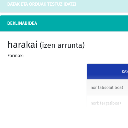
DATAK ETA ORDUAK TESTUZ IDATZI
DEKLINABIDEA
harakai
(izen arrunta)
Formak:
KA
nor (absolutiboa)
nork (ergatiboa)
nori (datiboa)