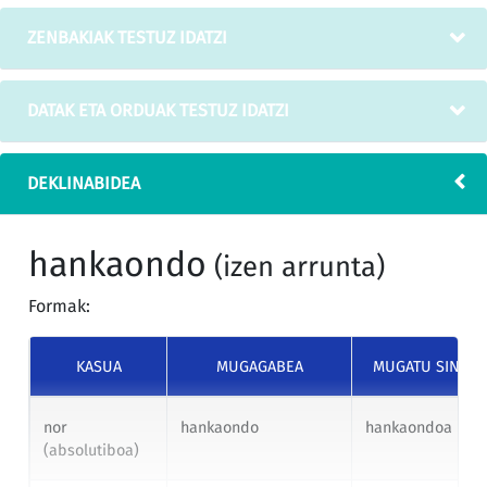
ZENBAKIAK TESTUZ IDATZI
DATAK ETA ORDUAK TESTUZ IDATZI
DEKLINABIDEA
hankaondo
(izen arrunta)
Formak:
KASUA
MUGAGABEA
MUGATU SINGU
nor
hankaondo
hankaondoa
(absolutiboa)