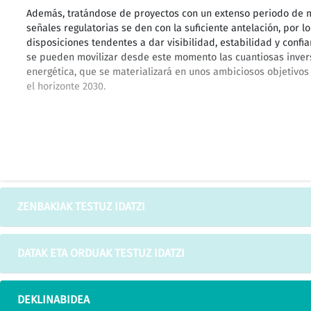
Además, tratándose de proyectos con un extenso periodo de m
señales regulatorias se den con la suficiente antelación, por 
disposiciones tendentes a dar visibilidad, estabilidad y confia
se pueden movilizar desde este momento las cuantiosas invers
energética, que se materializará en unos ambiciosos objetivo
el horizonte 2030.
Su dimensión y continuidad territorial, su riqueza y coherenci
a que se somete la intervención humana tanto dentro del pro
periférica de protección, garantizan la conservación de los ec
su evolución natural, sin o con escasa intervención humana, d
ZENBAKIAK TESTUZ IDATZI
estándares que establece la citada Ley de 2007.
DATAK ETA ORDUAK TESTUZ IDATZI
Una de las actuaciones más ambiciosas que se han puesto en 
DEKLINABIDEA
Europea para la aplicación del principio de prevención en el 