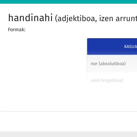
industriales más contaminantes fue la aprobación de la Direct
septiembre, relativa a la prevención y al control integrado de
handinahi
establecieron medidas para evitar, o al menos reducir, las emi
(adjektiboa, izen arrun
atmósfera, el agua y el suelo, incluidos los residuos, con el fi
protección del medio ambiente considerado en su conjunto.
Formak:
KASUA
Se trata de una disposición ambiciosa cuyo fundamento estrib
ambiente familiar para un adecuado desarrollo de su personal
nor (absolutiboa)
total consenso entre los psicólogos y pedagogos.
nork (ergatiboa)
Esta política fiscal y presupuestaria rigurosa combinada con l
nori (datiboa)
reformas estructurales aprobadas en esta legislatura ha dado
que se ha avanzado en el cumplimiento de las reglas fiscales 
noren (genitiboa)
crecimiento económico, restableciendo así la confianza intern
aumentando la recaudación tributaria.
zertaz (instrumentala)