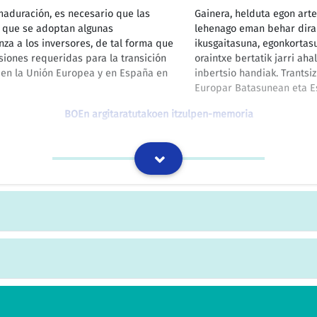
aduración, es necesario que las
Gainera, helduta egon art
lo que se adoptan algunas
lehenago eman behar dira e
nza a los inversores, de tal forma que
ikusgaitasuna, egonkortas
iones requeridas para la transición
oraintxe bertatik jarri ah
s en la Unión Europea y en España en
inbertsio handiak. Trants
Europar Batasunean eta E
BOEn argitaratutakoen itzulpen-memoria
a ambiental, unido al estricto régimen
Neurriak eta lurralde-jarr
pio Parque Nacional como en su zona
koherentziak, eta bai par
osistemas naturales y la viabilidad de
esku-hartzeari ezarritako 
e acuerdo con los ambiciosos
hartzerik gabe edo esku-ha
bideragarria izatea berma
handinahiei jarraiki.
BOEn argitaratutakoen itzulpen-memoria
marcha en el seno de la Unión
Gehien kutsatzen duten in
funcionamiento de las instalaciones
printzipioa aplikatze alde