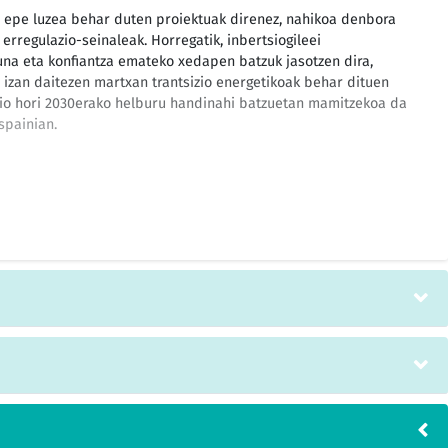
e epe luzea behar duten proiektuak direnez, nahikoa denbora
rregulazio-seinaleak. Horregatik, inbertsiogileei
una eta konfiantza emateko xedapen batzuk jasotzen dira,
al izan daitezen martxan trantsizio energetikoak behar dituen
izio hori 2030erako helburu handinahi batzuetan mamitzekoa da
spainian.
aitasunak, ingurumen aldetik dituen aberastasun eta
ke nazionalean bertan bai inguruko babes-eremuan gizakien
araubide zorrotzak ekosistema naturalak gizakien esku-
rtze txikia izanda kontserbatzea eta bilakaera natural
tzen dute, aipatutako 2007ko legeak ezartzen dituen estandar
dustria-instalazioen funtzionamenduan prebentzioaren
ra Europar Batasunean inoiz abian jarritako jarduketa