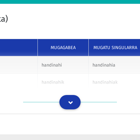
iva 96/61/CE, del Consejo, de 24 de
handinahietakoa izan zen 
 la contaminación, mediante la que se
Kutsaduraren Prebentzio et
siones de estas actividades en la
ezarri ziren horrelako jard
ta)
n de alcanzar un nivel elevado de
ekiditeko, hondakinak barn
gehien babestu nahian, be
BOEn argitaratutakoen itzulpen-memoria
MUGAGABEA
MUGATU SINGULARRA
a en que el menor necesita un
Xedapen handinahia da, et
idad, aspecto éste en el que existe
bere nortasunaren garape
handinahi
handinahia
psikologoen eta pedagogo
BOEn argitaratutakoen itzulpen-memoria
handinahik
handinahiak
a aplicación de las ambiciosas
Zerga- eta aurrekontu-poli
handinahiri
handinahiari
 buenos resultados, prueba de ello es
egiturazko erreforma handi
y se ha recuperado la senda del
horren adierazle gisa, aur
handinahiren
handinahiaren
acional en la economía española y
berriro heldu zaio hazkun
berreskuratu egin du nazio
handinahiz
handinahiaz
BOEn argitaratutakoen itzulpen-memoria