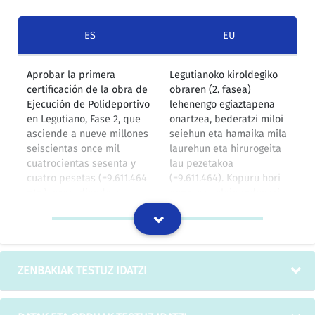
ES
EU
Aprobar la primera
Legutianoko kiroldegiko
certificación de la obra de
obraren (2. fasea)
Ejecución de Polideportivo
lehenengo egiaztapena
en Legutiano, Fase 2, que
onartzea, bederatzi miloi
asciende a nueve millones
seiehun eta hamaika mila
seiscientas once mil
laurehun eta hirurogeita
cuatrocientas sesenta y
lau pezetakoa
cuatro pesetas (=9.611.464
(=9.611.464). Kopuru hori
pts.), procediendo a
enpresa esleipendunari
abonar esa cantidad a la
ordainduko zaio, hau da,
Empresa adjudicataria de
CONSTRUCCIONES
los trabajos,
MONTENEGRO, S.A.
CONSTRUCCIONES
enpresari.
MONTENEGRO, S.A. .
ZENBAKIAK TESTUZ IDATZI
IZOko itzulpen-memoria