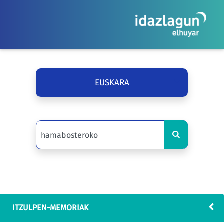
EUSKARA
ITZULPEN-MEMORIAK