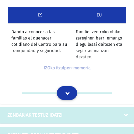
ES
EU
Dando a conocer a las
Familiei zentroko ohiko
familias el quehacer
zereginen berri emango
cotidiano del Centro para su
diegu lasai daitezen eta
tranquilidad y seguridad.
segurtasuna izan
dezaten.
IZOko itzulpen-memoria
Trabajando la importancia
Beren seme-alabak
de despedirse de sus hijos y
agurtzeak eta nora
de explicarles a dónde van,
doazen, zer egingo
qué van a hacer y cuándo
duten eta noiz itzuliko
van a volver.
diren adierazteak duen
ZENBAKIAK TESTUZ IDATZI
garrantzia landuko
dugu.
IZOko itzulpen-memoria