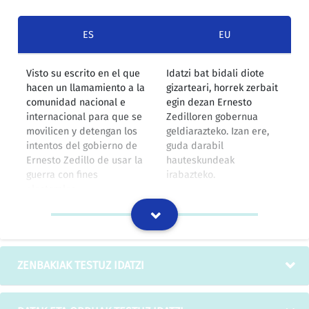
ES
EU
Visto su escrito en el que
Idatzi bat bidali diote
hacen un llamamiento a la
gizarteari, horrek zerbait
comunidad nacional e
egin dezan Ernesto
internacional para que se
Zedilloren gobernua
movilicen y detengan los
geldiarazteko. Izan ere,
intentos del gobierno de
guda darabil
Ernesto Zedillo de usar la
hauteskundeak
guerra con fines
irabazteko.
electorales.
IZOko itzulpen-memoria
Se trata de una estación
Kantabriako mugan
ZENBAKIAK TESTUZ IDATZI
fronteriza con Cantabria
dagoen barrutia da
(Castro Urdiales) que se
(Castro Urdiales),
desarrolla en las divisorias
Aguerra, Brazomar eta