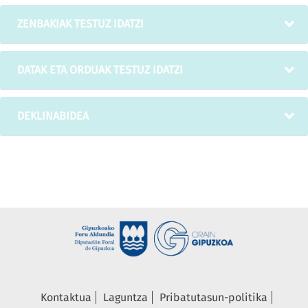
ZENBAKIAK TESTUZ IDATZI
DATAK ETA ORDUAK TESTUZ IDATZI
DEKLINABIDEA
Kontaktua
Laguntza
Pribatutasun-politika