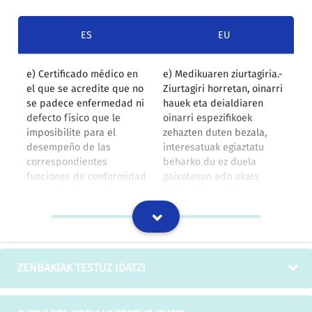
ES
EU
e) Certificado médico en
e) Medikuaren ziurtagiria.-
el que se acredite que no
Ziurtagiri horretan, oinarri
se padece enfermedad ni
hauek eta deialdiaren
defecto físico que le
oinarri espezifikoek
imposibilite para el
zehazten duten bezala,
desempeño de las
interesatuak egiaztatu
correspondientes
beharko du ez duela
funciones de conformidad
gaixotasun edo akats
con estas Bases y las
fisikorik dagozkion
específicas de cada
eginkizunak betetzea
convocatoria.
galaraziko dionik.
IZOko itzulpen-memoria
ZENBAKIAK TESTUZ IDATZI
e) Certificado médico en
e) Medikuaren ziurtagiria.-
el que se acredite que no
Ziurtagiri horretan, oinarri