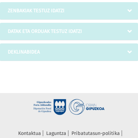
ZENBAKIAK TESTUZ IDATZI
DATAK ETA ORDUAK TESTUZ IDATZI
DEKLINABIDEA
Kontaktua
Laguntza
Pribatutasun-politika