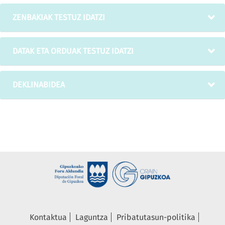
ZENBAKIAK TESTUZ IDATZI
DATAK ETA ORDUAK TESTUZ IDATZI
DEKLINABIDEA
Kontaktua
Laguntza
Pribatutasun-politika