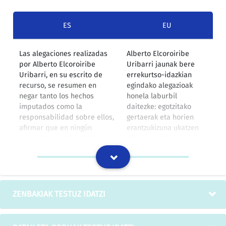
ES
EU
Las alegaciones realizadas
Alberto Elcoroiribe
por Alberto Elcoroiribe
Uribarri jaunak bere
Uribarri, en su escrito de
errekurtso-idazkian
recurso, se resumen en
egindako alegazioak
negar tanto los hechos
honela laburbil
imputados como la
daitezke: egotzitako
responsabilidad sobre ellos,
gertaerak eta horien
afirmar que en ningún
erantzukizuna ukatzen
momento se le ha dado
ditu; ez zaiola inoiz
traslado del expediente,
espedientea helarazi
indicar la prescripción de
baiezten du; egotzitako
los hechos imputados,
gertaerak preskribitu
manifestar que no es de
egin direla zehazten du;
aplicación la normativa
adierazten du ezin dela
ZENBAKIAK TESTUZ IDATZI
reguladora del Derecho de
aplikatu batzartzeko
Reunión, señalar que no se
eskubideari buruzko
ha tenido en cuenta la
araudia eta ez dela