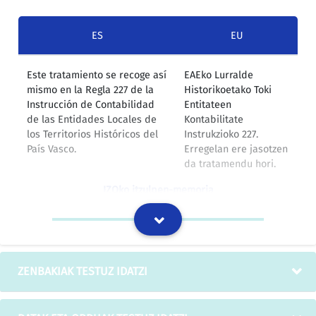
ES
EU
Este tratamiento se recoge así
EAEko Lurralde
mismo en la Regla 227 de la
Historikoetako Toki
Instrucción de Contabilidad
Entitateen
de las Entidades Locales de
Kontabilitate
los Territorios Históricos del
Instrukzioko 227.
País Vasco.
Erregelan ere jasotzen
da tratamendu hori.
IZOko itzulpen-memoria
Con carácter excepcional,
Salbuespen gisa, eta
limitado exclusivamente a las
soil-soilik 2018rako
subvenciones contempladas
Estatuko Aurrekontu
ZENBAKIAK TESTUZ IDATZI
en los créditos 26.15.231F.450,
Orokorren
correspondientes a los
26.15.231F.450
Presupuestos Generales del
kredituetan jasotako