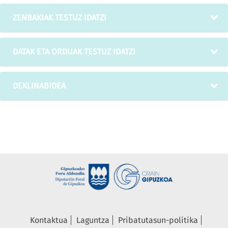
ZENBAKIAK TESTUZ IDATZI
DATAK ETA ORDUAK TESTUZ IDATZI
DEKLINABIDEA
Kontaktua
Laguntza
Pribatutasun-politika