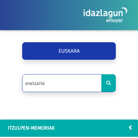
EUSKARA
ITZULPEN-MEMORIAK