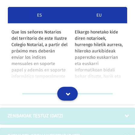
ES
EU
Que los señores Notarios
Elkargo honetako kide
del territorio de este Ilustre
diren notarioek,
Colegio Notarial, a partir del
hurrengo hiletik aurrera,
próximo mes deberán
hileroko aurkibideak
enviar los indices
paperezko euskarrian
mensuales en soporte
eta euskarri
papel y además en soporte
informatikoan bidali
informático temporalmente
behar dituzte, harik eta
hasta que sea factible
posta elektronikoz
sustituirlos por correo
bidaltzeko aukera
electrónico.
indarrean jarri arte.
IZOko itzulpen-memoria
ZENBAKIAK TESTUZ IDATZI
Asimismo, en fechas
Datozen egunotan, baita
próximas enviaremos varios
ere, erorikoen arriskuak