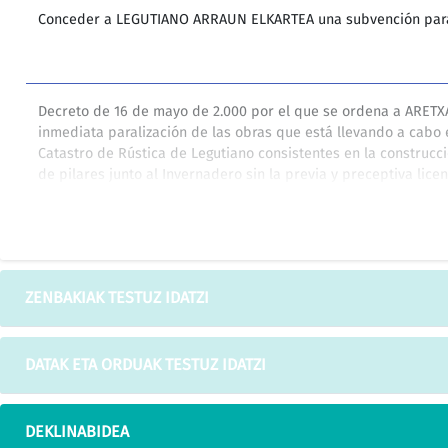
Conceder a LEGUTIANO ARRAUN ELKARTEA una subvención para 
Decreto de 16 de mayo de 2.000 por el que se ordena a ARET
inmediata paralización de las obras que está llevando a cabo en
Catastro de Rústica de Legutiano consistentes en la construcc
de pilares junto al Invernadero sin la previa y preceptiva lice
Decreto de 17 de mayo de 2.000 por el que se requiere a AR
para que en el plazo de dos meses presenten un proyecto téc
ZENBAKIAK TESTUZ IDATZI
diversos cambios efectuados respecto al proyecto conforme al
Invernadero en terreno perteneciente al municipio de Legutia
DATAK ETA ORDUAK TESTUZ IDATZI
DECRETO 412/1998, de 22 de diciembre, por el que se reconoce
DEKLINABIDEA
Asociación Alavesa de Familiares y Enfermos Psíquicos «Asafe