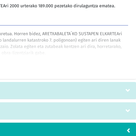
ri 2000 urterako 189.000 pezetako dirulaguntza ematea.
kretua. Horren bidez, ARETXABALETA´KO SUSTAPEN ELKARTEAri
o landalurren katastroko 7. poligonoan) egiten ari diren lanak
zaio. Zolata egiten eta zutabeak kentzen ari dira, horretarako,
obra-lizentziarik gabe.
kretua. Horren bidez, ARETXABALETA´KO SUSTAPEN ELKARTEAri
, lizentzia eskuratu zuen proiektuak eduki dituen aldaketa
ktua aurkezteko. Lortu zuten lizentzia Legutiano eta Arrazua
tegiak jartzeko zen.
ren 22koa, Vitoria-Gasteizko «Asociación Alavesa de
uicos «Asafes»-Arabako Eri Psikiko eta Senideen Elkartea»