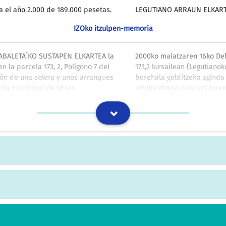
el año 2.000 de 189.000 pesetas.
LEGUTIANO ARRAUN ELKARTEA
IZOko itzulpen-memoria
XABALETA´KO SUSTAPEN ELKARTEA la
2000ko maiatzaren 16ko De
 la parcela 173, 2, Polígono 7 del
173,2 lursailean (Legutianok
ión de una solera y unos arranques
berehala gelditzeko agindu 
ncia municipal de obras.
ezinbestekoa den, udalaren 
IZOko itzulpen-memoria
ETXABALETA´KO SUSTAPEN ELKARTEA
2000ko maiatzaren 17ko De
nico completo que recoja los
eskatu zaio, 2 hileko epean
 cual obtuvieron licencia para
guztiak jasoko dituen proie
no y al de Arrazua-Ubarrundia.
Ubarrundiako lurretan bero
IZOko itzulpen-memoria
 como de utilidad pública a la
412/1998 DEKRETUA, abendua
s»-Arabako Eri Psikiko eta Senideen
Familiares y Enfermos Psíq