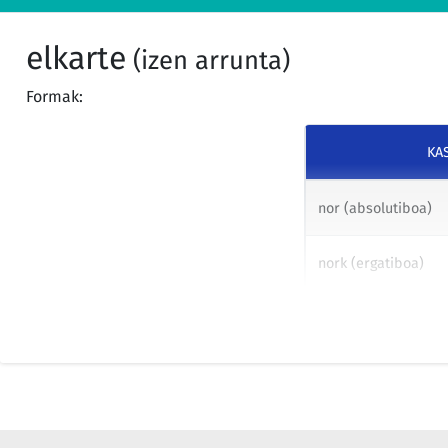
Elkartea, de Vitoria-Gasteiz.
elkarte
(izen arrunta)
Formak:
A su amparo, la Asociación Alavesa de Familiares y Enfermos 
Senideen Elkartea, de Vitoria-Gasteiz, ha solicitado la decla
los fines que persigue en el campo de la problemática de los 
KA
la hacen merecedora de dicho reconocimiento.
nor (absolutiboa)
Artículo único. Declarar de Utilidad Pública a la Asociación Al
nork (ergatiboa)
Psíquicos «ASAFES»-Arabako Eri eta Senideen Elkartea, de Vito
AS/RPA/176/1976 en el Registro General de Asociaciones, por c
nori (datiboa)
promoción del interés general de Euskadi mediante el desarrol
noren (genitiboa)
DECRETO 394/1998, de 22 de diciembre, por el que se reconoce
zertaz (instrumenta
Federacion Bizkaiko Abesbatzen Elkartea, de Bilbao.