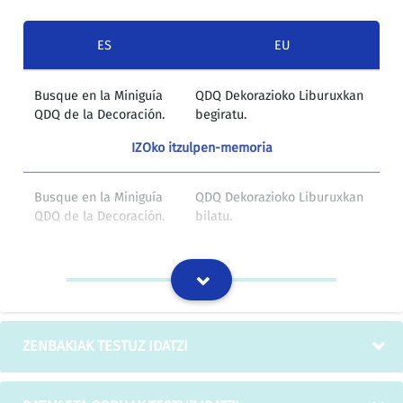
ES
EU
Busque en la Miniguía
QDQ Dekorazioko Liburuxkan
QDQ de la Decoración.
begiratu.
IZOko itzulpen-memoria
Busque en la Miniguía
QDQ Dekorazioko Liburuxkan
QDQ de la Decoración.
bilatu.
IZOko itzulpen-memoria
RESPONDEN
EGITEKO DAGOEN
SOLIDARIAMENTE DEL
ZERGAZORRAREN
PAGO DE LA DEUDA
ORDAINKETAREN ERANTZULE
ZENBAKIAK TESTUZ IDATZI
TRIBUTARIA PENDIENTE,
SOLIDARIOAK DIRA,
HASTA EL IMPORTE DEL
ENBARGATU AHAL IZAN DIREN
VALOR DE LOS BIENES O
ONDASUNEN EDO