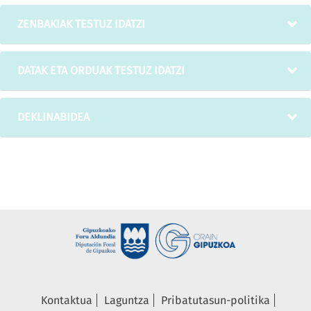
ZENBAKIAK TESTUZ IDATZI
DATAK ETA ORDUAK TESTUZ IDATZI
DEKLINABIDEA
Kontaktua
Laguntza
Pribatutasun-politika