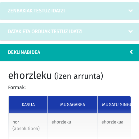
ZENBAKIAK TESTUZ IDATZI
DATAK ETA ORDUAK TESTUZ IDATZI
DEKLINABIDEA
ehorzleku
(izen arrunta)
Formak:
KASUA
MUGAGABEA
MUGATU SINGULA
nor
ehorzleku
ehorzlekua
(absolutiboa)