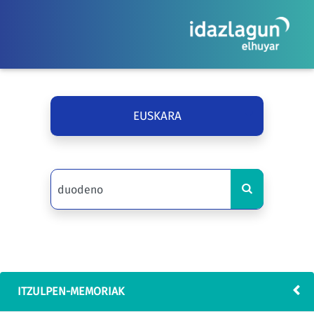
EUSKARA
ITZULPEN-MEMORIAK