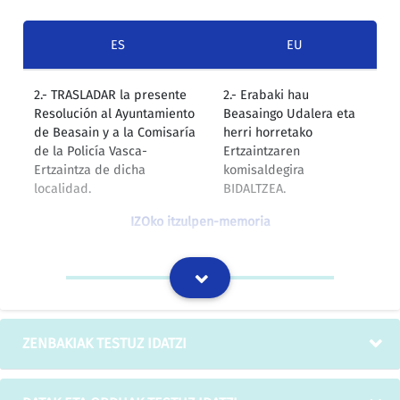
ES
EU
2.- TRASLADAR la presente
2.- Erabaki hau
Resolución al Ayuntamiento
Beasaingo Udalera eta
de Beasain y a la Comisaría
herri horretako
de la Policía Vasca-
Ertzaintzaren
Ertzaintza de dicha
komisaldegira
localidad.
BIDALTZEA.
IZOko itzulpen-memoria
La Secretaria hace de nuevo
Idazkariak legearen
la advertencia de ilegalidad,
kontrakoa dela
ya efectuada con
ohartarazi dio alkateari,
anterioridad al Sr. Alcalde, y
berriz ere, eta
ZENBAKIAK TESTUZ IDATZI
señala que según la
indarrean dagoen
Legislación vigente (=art. 56.1
legeriarenfn arabera,
de la Ley 7/1.985, de 2 de
aurretik aipatutako