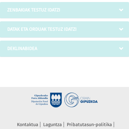
ZENBAKIAK TESTUZ IDATZI
DATAK ETA ORDUAK TESTUZ IDATZI
DEKLINABIDEA
Kontaktua
Laguntza
Pribatutasun-politika