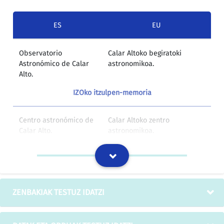
ES
EU
Observatorio
Calar Altoko begiratoki
Astronómico de Calar
astronomikoa.
Alto.
IZOko itzulpen-memoria
Centro astronómico de
Calar Altoko zentro
Calar Alto.
astronomikoa.
BOEn argitaratutakoen itzulpen-memoria
4.- Enumere 5
4.- zenbait egoeratan
situaciones en las
debekaturik dago arte
ZENBAKIAK TESTUZ IDATZI
cuales queda
xeheak ASKATZEA EUSKAL
prohibido calar artes
AUTONOMIA ERKIDEGOKO
menores en aguas
BARRUKO URETAN. AIPA